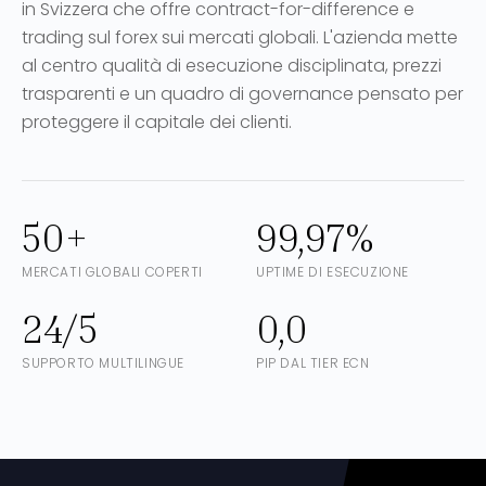
in Svizzera che offre contract-for-difference e
trading sul forex sui mercati globali. L'azienda mette
al centro qualità di esecuzione disciplinata, prezzi
trasparenti e un quadro di governance pensato per
proteggere il capitale dei clienti.
50+
99,97%
MERCATI GLOBALI COPERTI
UPTIME DI ESECUZIONE
24/5
0,0
SUPPORTO MULTILINGUE
PIP DAL TIER ECN