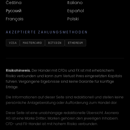
Čeština
Italiano
Русский
Español
Français
Polski
AKZEPTIERTE ZAHLUNGSMETHODEN
VISA
MASTERCARD
BITCOIN
ETHEREUM
Risikohinweis.
Der Handel mit CFDs und FX ist mit erheblichem
Risiko verbunden und kann zum Verlust Ihres eingesetzten Kapitals
führen. Vergangene Ergebnisse sind keine Garantie für künftige
Erträge.
Die Informationen auf dieser Seite sind redaktionell und stellen keine
persönliche Anlageberatung oder Aufforderung zum Handel dar.
Diese Seite ist eine unabhängige redaktionelle Übersicht. Axonera
AG ist eine Marke Dritter; Marken gehören den jeweiligen Inhabern.
CFD- und FX-Handel ist mit hohem Risiko verbunden.