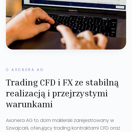
O AXONERA AG
Trading CFD i FX ze stabilną
realizacją i przejrzystymi
warunkami
Axonera AG to dom maklerski zarejestrowany w
Szwajcarii, oferujący trading kontraktami CFD oraz