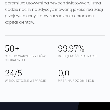
parami walutowymi na rynkach światowych. Firma
kładzie nacisk na zdyscyplinowaną jakość realizacji,
przejrzyste ceny i ramy zarządzania chroniące
kapitał klientów.
50+
99,97%
OBSŁUGIWANYCH RYNKÓW
DOSTĘPNOŚĆ REALIZACJI
GLOBALNYCH
24/5
0,0
WIELOJĘZYCZNE WSPARCIE
PIPSA NA POZIOMIE ECN