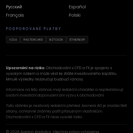
Русский
Español
Français
Polski
PODPOROVANÉ PLATBY
VISA
MASTERCARD
BITCOIN
ETHEREUM
Upozornění na riziko.
Obchodování s CFD a FX je spojeno s
vysokým rizikem a může vést ke ztrátě investovaného kapitálu.
Minulé výsledky nezaručují budoucí výnosy.
Informace na této stránce mají redakční charakter a nepředstavují
osobní investiční doporučení ani výzvu k obchodování.
Tato stránka je nezávislý redakční přehled. Axonera AG je značka třetí
strany; ochranné známky patří příslušným vlastníkům.
Obchodování s CFD a FX nese vysoké riziko.
© 2026 Averion Analytics. Všechna práva vyhrazena.