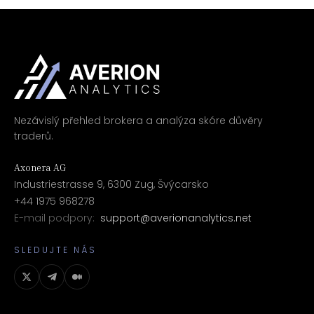
Nezávislý přehled brokera a analýza skóre důvěry
traderů.
Axonera AG
Industriestrasse 9, 6300 Zug, Švýcarsko
+44 1975 968278
E-mail podpory:
support@averionanalytics.net
SLEDUJTE NÁS