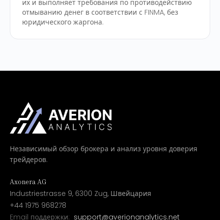
их и выполняет требования по противодействию
отмыванию денег в соответствии с FINMA, без
юридического жаргона.
Независимый обзор брокера и анализ уровня доверия
трейдеров.
Axonera AG
Industriestrasse 9, 6300 Zug, Швейцария
+44 1975 968278
Email поддержки:
support@averionanalytics.net