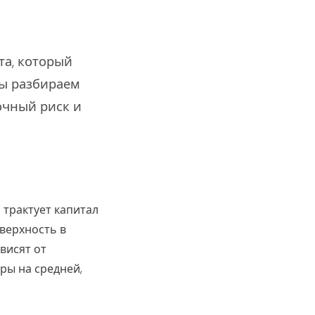
та, который
ы разбираем
очный риск и
трактует капитал
верхность в
висят от
ры на средней,