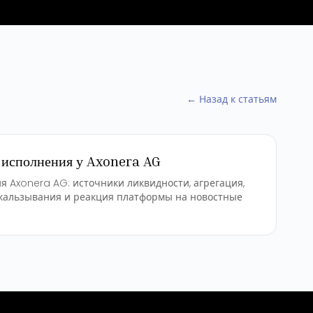
← Назад к статьям
 исполнения у Axonera AG
я Axonera AG: источники ликвидности, агрегация,
скальзывания и реакция платформы на новостные