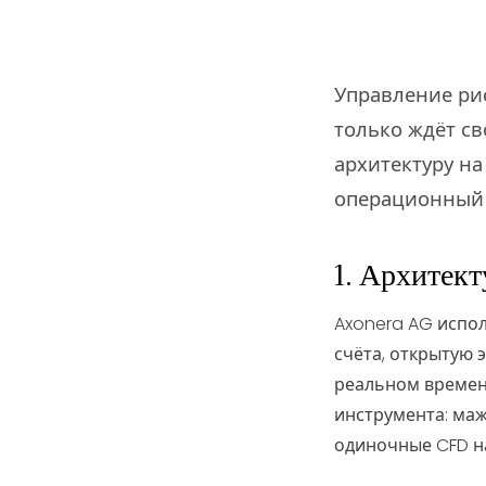
Управление ри
только ждёт св
архитектуру на
операционный р
1. Архитек
Axonera AG испо
счёта, открытую 
реальном времени
инструмента: маж
одиночные CFD на