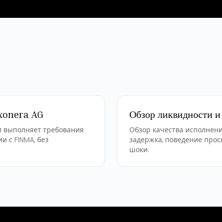
xonera AG
Обзор ликвидности и
и выполняет требования
Обзор качества исполнени
 с FINMA, без
задержка, поведение про
шоки.