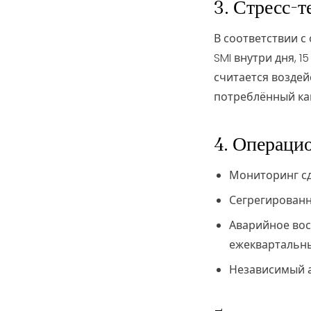
3. Стресс-т
В соответствии с
SMI внутри дня, 
считается воздей
потреблённый ка
4. Операци
Мониторинг сд
Сегрегированн
Аварийное восс
ежеквартальны
Независимый а