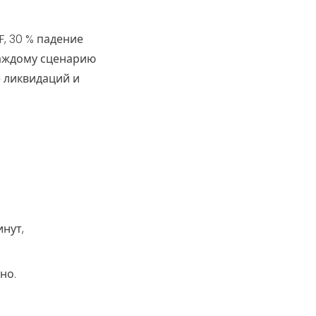
F, 30 % падение
 каждому сценарию
е ликвидаций и
инут,
но.