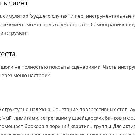
т клиент
, симулятор "худшего случая" и пер-инструментальные
орые клиент может только ужесточать. Самоограничени
инструмент.
места
шоки не полностью покрыты сценариями. Часть инстру
через меню настроек.
 структурно надёжна. Сочетание прогрессивных стоп-ау
 VaR-лимитами, сегрегации у швейцарских банков и act
омещает брокера в верхний квартиль группы. Для акти
ных ликвидаций, предсказуемое исполнение под стресс