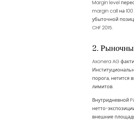
Margin level пер
margin call на 1
убыточной позици
CHF 2015.
2. Рыночны
Axonera AG факти
Институциональн
порога, нетится 
лимитов.
Внутридневной P&
нетто-экспозици
внешние площадк