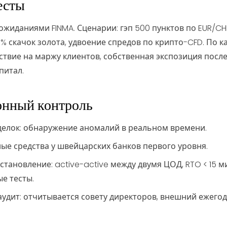
есты
 ожиданиями FINMA. Сценарии: гэп 500 пунктов по EUR/CH
15 % скачок золота, удвоение спредов по крипто-CFD. По
ствие на маржу клиентов, собственная экспозиция посл
питал.
онный контроль
елок: обнаружение аномалий в реальном времени.
ые средства у швейцарских банков первого уровня.
тановление: active-active между двумя ЦОД, RTO < 15 м
е тесты.
удит: отчитывается совету директоров, внешний ежегод