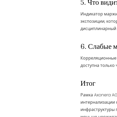
5. Что види
Индикатор маржи
экспозиции, кот
дисциплинарный 
6. Слабые 
Корреляционные 
доступна только 
Итог
Рамка Axonera AG
интернализации с
инфраструктуры п
меньше неожидан