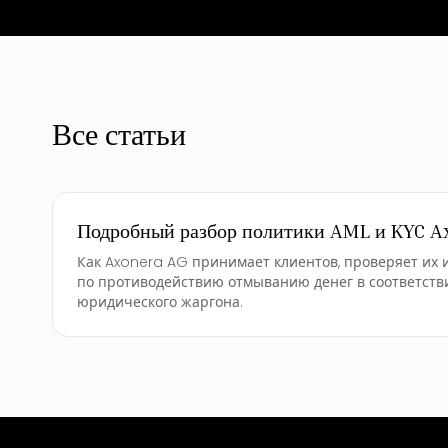
Все статьи
Подробный разбор политики AML и KYC A
Как Axonera AG принимает клиентов, проверяет их 
по противодействию отмыванию денег в соответствии
юридического жаргона.