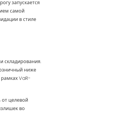
рогу запускается
тием самой
идации в стиле
и складирования.
розничный ниже
в рамках VaR-
 от целевой
излишек во