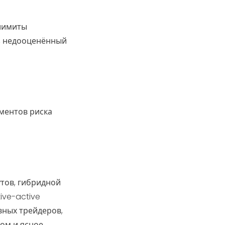
 лимиты
е, недооценённый
ментов риска
тов, гибридной
ive-active
вных трейдеров,
ом и ясное