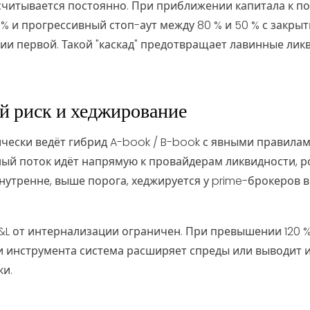
есчитывается постоянно. При приближении капитала к по
00 % и прогрессивный стоп-аут между 80 % и 50 % с закры
и первой. Такой "каскад" предотвращает лавинные ликв
й риск и хеджирование
чески ведёт гибрид A-book / B-book с явными правилам
ый поток идёт напрямую к провайдерам ликвидности, 
внутренне, выше порога, хеджируется у prime-брокеров 
L от интернализации ограничен. При превышении 120 %
и инструмента система расширяет спреды или выводит 
и.