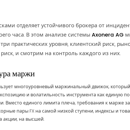
сками отделяет устойчивого брокера от инциден
оего часа. В этом анализе системы
Axonera AG
м
 три практических уровня, клиентский риск, рын
иск, и смотрим на контроль каждого из них.
тура маржи
льзует многоуровневый маржинальный движок, который 
экспозицию и волатильность инструмента как единую по
. Вместо единого лимита плеча, требования к марже за
орные пары FX на самой низкой ступени, индексы и това
 акции, на высшей.