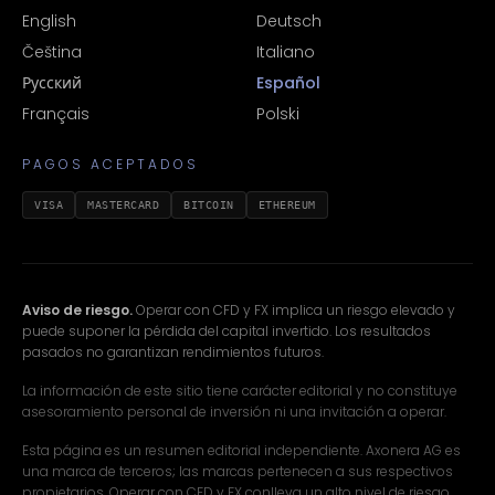
English
Deutsch
Čeština
Italiano
Русский
Español
Français
Polski
PAGOS ACEPTADOS
VISA
MASTERCARD
BITCOIN
ETHEREUM
Aviso de riesgo.
Operar con CFD y FX implica un riesgo elevado y
puede suponer la pérdida del capital invertido. Los resultados
pasados no garantizan rendimientos futuros.
La información de este sitio tiene carácter editorial y no constituye
asesoramiento personal de inversión ni una invitación a operar.
Esta página es un resumen editorial independiente. Axonera AG es
una marca de terceros; las marcas pertenecen a sus respectivos
propietarios. Operar con CFD y FX conlleva un alto nivel de riesgo.