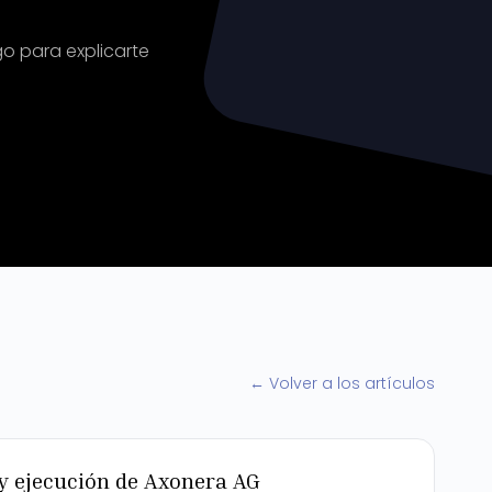
go para explicarte
← Volver a los artículos
 y ejecución de Axonera AG