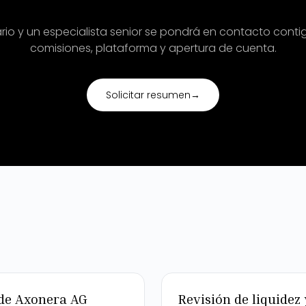
ario y un especialista senior se pondrá en contacto conti
comisiones, plataforma y apertura de cuenta.
Solicitar resumen
→
 de Axonera AG
Revisión de liquidez