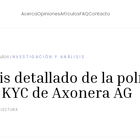
Acerca
Opiniones
Artículos
FAQ
Contacto
culos
INVESTIGACIÓN Y ANÁLISIS
is detallado de la pol
 KYC de Axonera AG
E LECTURA