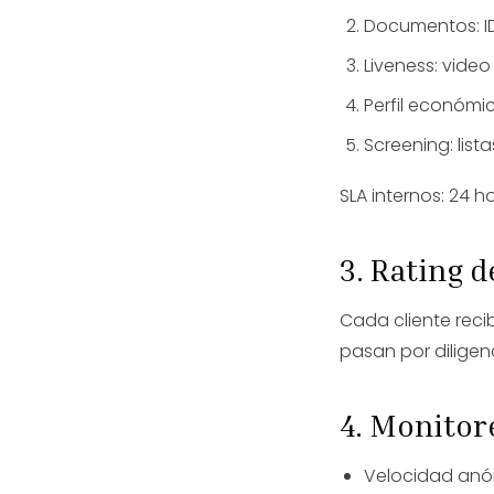
Documentos: ID
Liveness: vide
Perfil económi
Screening: list
SLA internos: 24 ho
3. Rating d
Cada cliente recibe
pasan por diligen
4. Monitor
Velocidad anó