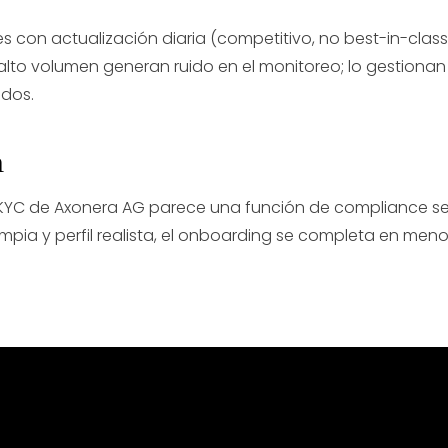
es con actualización diaria (competitivo, no best-in-class
alto volumen generan ruido en el monitoreo; lo gestiona
dos.
n
KYC de Axonera AG parece una función de compliance se
pia y perfil realista, el onboarding se completa en meno
con un especialista de Axo