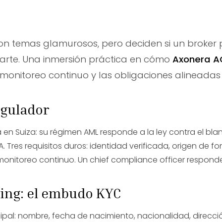
on temas glamurosos, pero deciden si un broker
rte. Una inmersión práctica en cómo
Axonera A
 monitoreo continuo y las obligaciones alineadas
egulador
en Suiza: su régimen AML responde a la ley contra el bl
A. Tres requisitos duros: identidad verificada, origen de f
nitoreo continuo. Un chief compliance officer responde
ing: el embudo KYC
cipal: nombre, fecha de nacimiento, nacionalidad, direcci