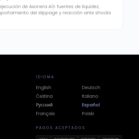
ejecución de Axonera AG: fuentes de liquidez,
mportamiento del slippage y reacción ante shocks
IDIOMA
English
Deutsch
Čeština
Italiano
Русский
Español
Français
Polski
PAGOS ACEPTADOS