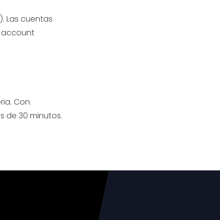
). Las cuentas
n account
ria. Con
s de 30 minutos.
nera AG