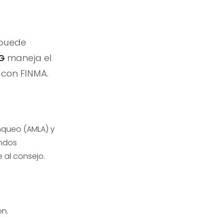
 puede
G
maneja el
 con FINMA.
anqueo (AMLA) y
ondos
 al consejo.
ón.