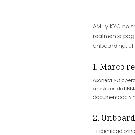
AML y KYC no s
realmente paga
onboarding, el
1. Marco r
Axonera AG opera 
circulares de FINM
documentado y mo
2. Onboard
Identidad prin