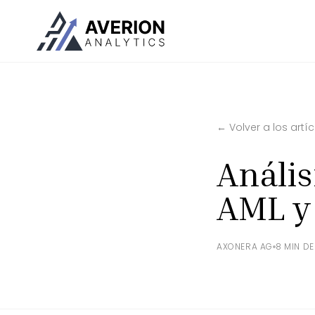
← Volver a los artí
Anális
AML y
AXONERA AG
8 MIN D