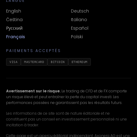
LANGUE
English
Deutsch
Čeština
Italiano
Русский
Español
Français
Polski
PAIEMENTS ACCEPTÉS
VISA
MASTERCARD
BITCOIN
ETHEREUM
Avertissement sur le risque.
Le trading de CFD et de FX comporte
un risque élevé et peut entraîner la perte du capital investi. Les
performances passées ne garantissent pas les résultats futurs.
Les informations de ce site sont de nature éditoriale et ne
constituent pas un conseil en investissement personnalisé ni une
incitation à trader.
Cette page est un aperçu éditorial indépendant. Axonera AG est une