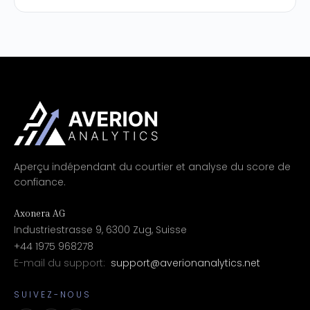
Aperçu indépendant du courtier et analyse du score de
confiance.
Axonera AG
Industriestrasse 9, 6300 Zug, Suisse
+44 1975 968278
E-mail du support:
support@averionanalytics.net
SUIVEZ-NOUS